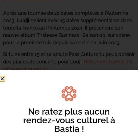
Après une tournée de 21 dates complètes à l’Automne
2023,
Luidji
revient avec 15 dates supplémentaires dans
toute la France au Printemps 2024. Il présentera son
nouvel album Tristesse Business : Saison 00, sur scène,
pour la première fois depuis sa sortie en Juin 2023.
Si tu as entre 15 et 18 ans, le Pass Culture tu peux obtenir
des places de concerts pour Ludji.
Retrouves toutes les
infos en cliquant ici.
Ne ratez plus aucun
rendez-vous culturel à
Bastia !