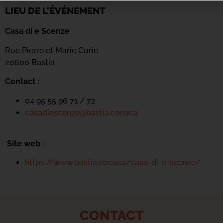
LIEU DE L'ÉVÉNEMENT
Casa di e Scenze
Rue Pierre et Marie Curie
20600 Bastia
Contact :
04 95 55 96 71 / 72
casadiescenze@bastia.corsica
Site web :
https://www.bastia.corsica/casa-di-e-scenze/
CONTACT