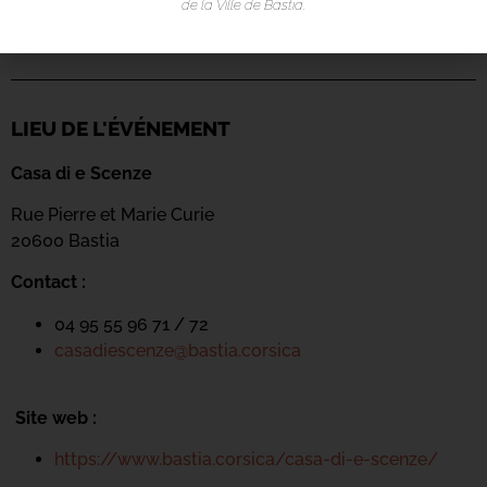
de la Ville de Bastia.
LIEU DE L'ÉVÉNEMENT
Casa di e Scenze
Rue Pierre et Marie Curie
20600 Bastia
Contact :
04 95 55 96 71 / 72
casadiescenze@bastia.corsica
Site web :
https://www.bastia.corsica/casa-di-e-scenze/