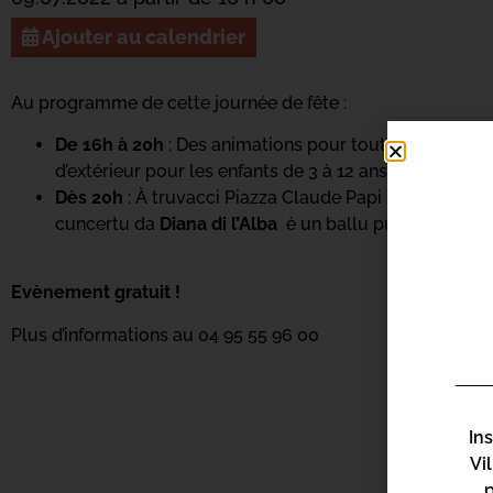
Ajouter au calendrier
Au programme de cette journée de fête :
De 16h à 20h
: Des animations pour toute la famille a
d’extérieur pour les enfants de 3 à 12 ans.
Dès 20h
: À truvacci Piazza Claude Papi per una spass
cuncertu da
Diana di l’Alba
è un ballu pupulare cù A
Evènement gratuit !
Plus d’informations au 04 95 55 96 00
In
Vi