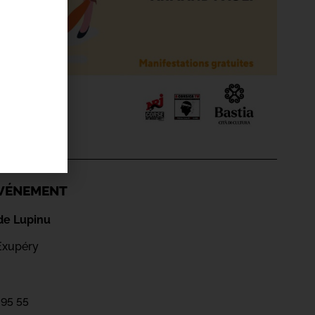
'ÉVÉNEMENT
de Lupinu
-Exupéry
 95 55