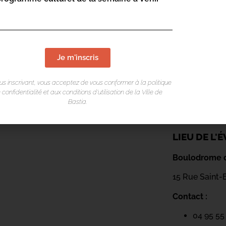
Je m'inscris
us inscrivant, vous acceptez de vous conformer à la politique
 confidentialité et aux conditions d’utilisation de la Ville de
Bastia.
LIEU DE L
Boulodrome 
15 Rue Saint
Contact :
04 95 55