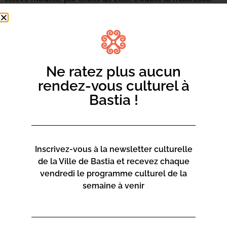
Miss Olassido en perd ses mots et son sang-froid.
Perturbée elle jette la jeune japonaise à la poubelle tête
la première. En arrière-plan, le décor de la salle de
classe s’anime pour révéler ce que voit l’élève. Chisa
Kobe se redresse et entraîne alors les élèves dans une
Ne ratez plus aucun
rébellion…
rendez-vous culturel à
5€ pour les enfants et 8€ pour les adultes
Bastia !
Inscrivez-vous à la newsletter culturelle
de la Ville de Bastia et recevez chaque
vendredi le programme culturel de la
semaine à venir