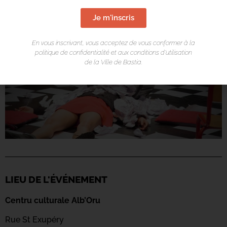
Je m'inscris
En vous inscrivant, vous acceptez de vous conformer à la
politique de confidentialité et aux conditions d’utilisation
de la Ville de Bastia.
LIEU DE L'ÉVÉNEMENT
Centru culturale Alb’Oru
Rue St Exupéry