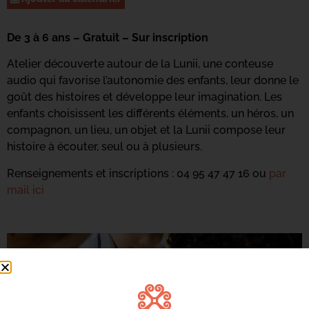
De 3 à 6 ans – Gratuit – Sur inscription
Atelier découverte autour de la Lunii, une conteuse
audio qui favorise l’autonomie des enfants, leur donne le
goût des histoires et développe leur imagination. Les
enfants choisissent les différents éléments, un héros, un
compagnon, un lieu, un objet et la Lunii compose leur
histoire à écouter, seul ou à plusieurs.
Renseignements et inscriptions : 04 95 47 47 16 ou
par
mail ici