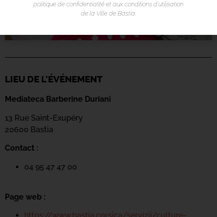
politique de confidentialité et aux conditions d’utilisation
de la Ville de Bastia.
LIEU DE L'ÉVÉNEMENT
Mediateca Barberine Duriani
13 Rue Saint-Exupéry
20600 Basti
a
Contact :
04 95 47 47 00
Page web :
https://www.bastia.corsica/servizii/culture-