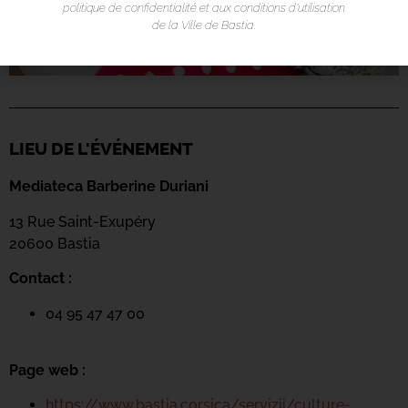
politique de confidentialité et aux conditions d’utilisation
de la Ville de Bastia.
LIEU DE L'ÉVÉNEMENT
Mediateca Barberine Duriani
13 Rue Saint-Exupéry
20600 Basti
a
Contact :
04 95 47 47 00
Page web :
https://www.bastia.corsica/servizii/culture-