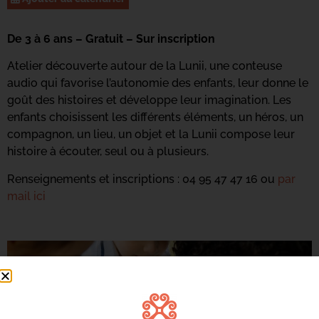
De 3 à 6 ans – Gratuit – Sur inscription
Atelier découverte autour de la Lunii, une conteuse
audio qui favorise l’autonomie des enfants, leur donne le
goût des histoires et développe leur imagination. Les
enfants choisissent les différents éléments, un héros, un
compagnon, un lieu, un objet et la Lunii compose leur
histoire à écouter, seul ou à plusieurs.
Renseignements et inscriptions : 04 95 47 47 16 ou
par
mail ici