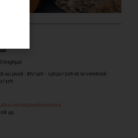
'ÉVÉNEMENT
gue
t'Anghjuli
i au jeudi : 8h/12h - 13h30/20h et le vendredi :
30/17h
ultra-corse@bastia.corsica
 08 49