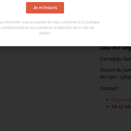
Je m'inscris
us inscrivant, vous acceptez de vous conformer à la politique
 confidentialité et aux conditions d’utilisation de la Ville de
Bastia.
LIEU DE L
Casa di e Lin
Carrughju San
Ouvert du lund
8h/12h - 13h
Contact :
lingua-c
06 17 06