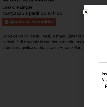
Casa di e Lingue
22.05.2026 à partir de 18 h 00
Ajouter au calendrier
Dopu cent’anni, centu mesi… a mandulina torna in terra pr
serinati è di e veghje in cantina, a mandulina serà messa à 
stonda magnifica capitanata da Antone Maria Leonelli è Mi
In
Vi