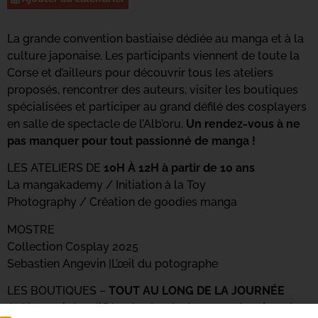
La grande convention bastiaise dédiée au manga et à la
culture japonaise. Les participants viennent de toute la
Corse et d’ailleurs pour découvrir tous les ateliers
proposés, rencontrer des auteurs, visiter les boutiques
spécialisées et participer au grand défilé des cosplayers
en salle de spectacle de l’Alb’oru.
Un rendez-vous à ne
pas manquer pour tout passionné de manga !
LES ATELIERS DE
10H À 12H à partir de 10 ans
La mangakademy / Initiation à la Toy
Photography / Création de goodies manga
MOSTRE
Collection Cosplay 2025
Sebastien Angevin |L’œil du potographe
LES BOUTIQUES –
TOUT AU LONG DE LA JOURNÉE
A découvrir, les différents stands de nos partenaires : la