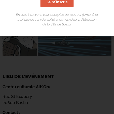
Je m'inscris
En vous inscrivant, vous acceptez de vous conformer à la
politique de confidentialité et aux conditions d’utilisation
de la Ville de Bastia.
LIEU DE L'ÉVÉNEMENT
Centru culturale Alb’Oru
Rue St Exupéry
20600 Bastia
Contact :