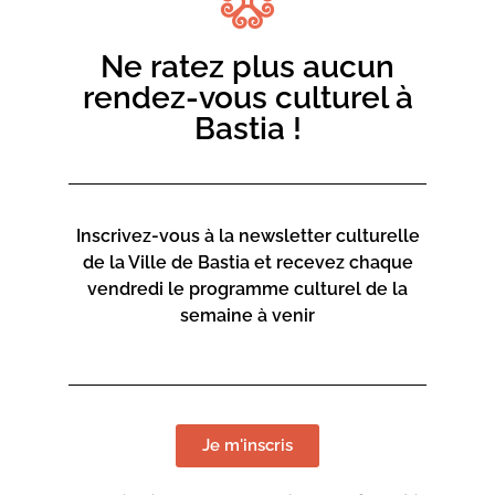
L’Appuntu
04.11.2023 à partir de 16 h 00
Ne ratez plus aucun
Ajouter au calendrier
rendez-vous culturel à
Bastia !
Martine Frizza exposera ses peintures à l’Appuntu du 4
au 30 novembre 2023.
Le vernissage aura lieu le samedi 4 novembre à 16h.
Inscrivez-vous à la newsletter culturelle
de la Ville de Bastia et recevez chaque
vendredi le programme culturel de la
semaine à venir
LIEU DE L'ÉVÉNEMENT
L’Appuntu
L'Appuntu est le nouveau lieu associatif situé au
Je m'inscris
Puntettu.
3 Rue des Mulets