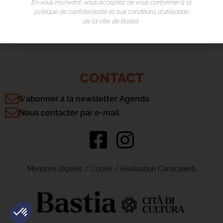
En vous inscrivant, vous acceptez de vous conformer à la
politique de confidentialité et aux conditions d’utilisation
20200 Bastia
de la Ville de Bastia.
CONTACT
S'abonner à la newsletter Agenda
Nous contacter par e-mail
Mentions légales
/
Cookie
/ Réalisation Corsicaweb