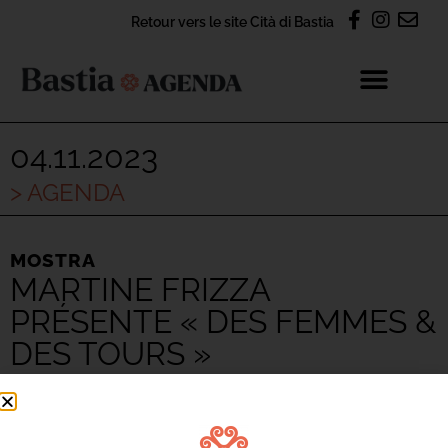
Retour vers le site Cità di Bastia
04.11.2023
> AGENDA
MOSTRA
MARTINE FRIZZA
PRÉSENTE « DES FEMMES &
DES TOURS »
INFOS ET RÉSERVATION