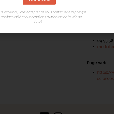
Place du Théa
us inscrivant, vous acceptez de vous conformer à la politique
Rue Favalelli
 confidentialité et aux conditions d’utilisation de la Ville de
20200 Bastia
Bastia.
Contact :
04 95 58
mediatec
Page web :
https://
science