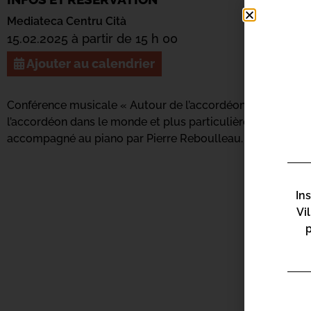
Mediateca Centru Cità
15.02.2025 à partir de 15 h 00
Ajouter au calendrier
Conférence musicale « Autour de l’accordéon »: histoire, d
l’accordéon dans le monde et plus particulièrement en Co
accompagné au piano par Pierre Reboulleau.
In
Vi