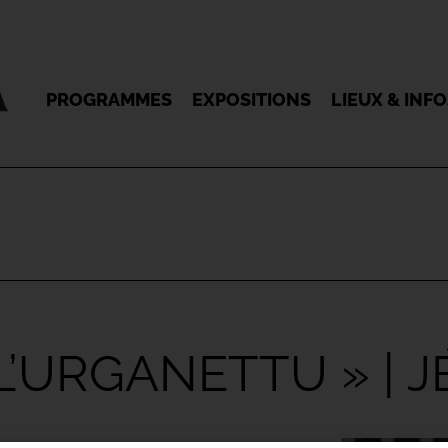
PROGRAMMES
EXPOSITIONS
LIEUX & INF
L’URGANETTU » | 