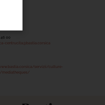
tre
 46 00
a-centrucita@bastia.corsica
www.bastia.corsica/servizii/culture-
s/mediatheques/