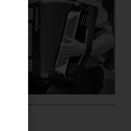
'ÉVÉNEMENT
ntru Cità