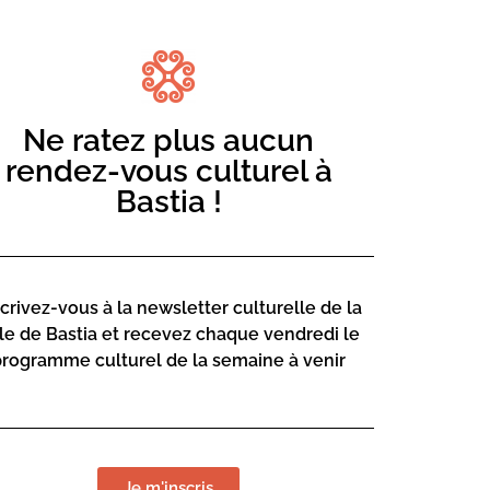
Ne ratez plus aucun
rendez-vous culturel à
iffusion et analyse de la place de
rse avec l’accordéoniste Jérémy Lohier
Bastia !
scrivez-vous à la newsletter culturelle de la
lle de Bastia et recevez chaque vendredi le
programme culturel de la semaine à venir
LIEU DE L
Mediateca Ce
Je m'inscris