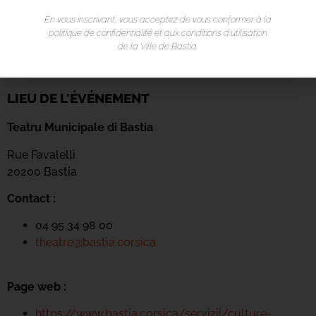
En vous inscrivant, vous acceptez de vous conformer à la
politique de confidentialité et aux conditions d’utilisation
de la Ville de Bastia.
LIEU DE L'ÉVÉNEMENT
Teatru Municipale di Bastia
Rue Favalelli
20200 Bastia
Contact :
04 95 34 98 00
theatre@bastia.corsica
Page web :
https://www.bastia.corsica/servizii/culture-