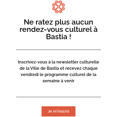
danseurs hip hop.
Masterclasse de 19h à 21h en salle des congrès du
Ne ratez plus aucun
Théâtre de Bastia
rendez-vous culturel à
Inscription
:
inscriptions-culture@bastia.corsica / 06 73
Bastia !
68 89 18
Retrouvez le programme complet du festival
Plateforme Danse
cliquez ici
Inscrivez-vous à la newsletter culturelle
de la Ville de Bastia et recevez chaque
vendredi le programme culturel de la
semaine à venir
Je m'inscris