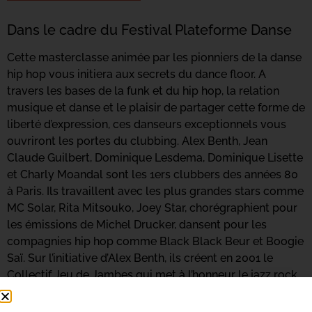
Dans le cadre du Festival Plateforme Danse
Cette masterclasse animée par les pionniers de la danse
hip hop vous initiera aux secrets du dance floor. A
travers les bases de la funk et du hip hop, la relation
musique et danse et le plaisir de partager cette forme de
liberté d’expression, ces danseurs exceptionnels vous
ouvriront les portes du clubbing. Alex Benth, Jean
Claude Guilbert, Dominique Lesdema, Dominique Lisette
et Charly Moandal sont les 1ers clubbers des années 80
à Paris. Ils travaillent avec les plus grandes stars comme
MC Solar, Rita Mitsouko, Joey Star, chorégraphient pour
les émissions de Michel Drucker, dansent pour les
compagnies hip hop comme Black Black Beur et Boogie
Saï. Sur l’initiative d’Alex Benth, ils créent en 2001 le
Collectif Jeu de Jambes qui met à l’honneur le jazz rock
dont ils sont les spécialistes. Ils enseignent en France et
à l’international et ont formé un grand nombre de