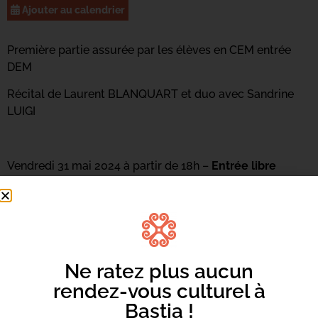
Ajouter au calendrier
Première partie assurée par les élèves en CEM entrée
DEM
Récital de Laurent BLANQUART et duo avec Sandrine
LUIGI
Vendredi 31 mai 2024 à partir de 18h –
Entrée libre
Médiathèque Barberine Duriani
Ne ratez plus aucun
rendez-vous culturel à
Bastia !