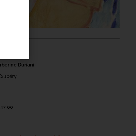
'ÉVÉNEMENT
berine Duriani
Exupéry
 47 00