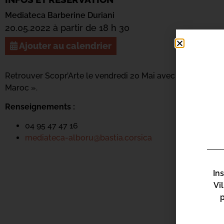
Mediateca Barberine Duriani
20.05.2022 à partir de 18 h 30
Ajouter au calendrier
Retrouver Scopr’Arte le vendredi 20 Mai avec Janine Vittori 
Maroc ».
Renseignements :
04 95 47 47 16
mediateca-alboru@bastia.corsica
In
Vi