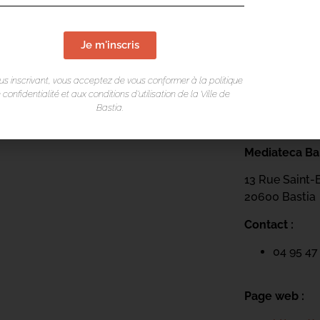
Je m'inscris
us inscrivant, vous acceptez de vous conformer à la politique
 confidentialité et aux conditions d’utilisation de la Ville de
Bastia.
LIEU DE L
Mediateca Bar
13 Rue Saint-
20600 Basti
a
Contact :
04 95 47
Page web :