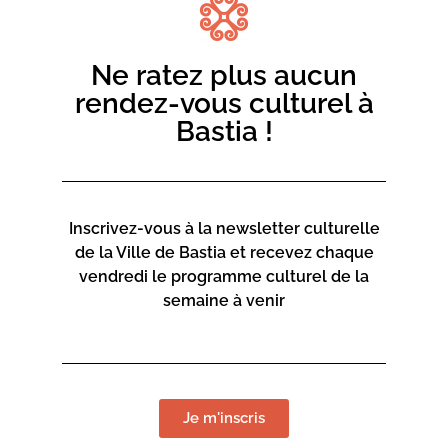
Produits du terroir et autres :
huiles essentielles, vin et
bières du monde, canistrelli, produits d’épicerie fine du
monde, charcuterie fermière, fromages de brebis
Ne ratez plus aucun
rendez-vous culturel à
À partir de midi :
repas convivial à partager d’un
Bastia !
barbecue et d’une soupe corse. Offert par le CCAS
À partir de 15h :
Francine Massiani chantera Noël .
Si
compierà a ghjurnata da un Spuntinu Canti Corsi,
un’impruvisata.
Inscrivez-vous à la newsletter culturelle
de la Ville de Bastia et recevez chaque
vendredi le programme culturel de la
semaine à venir
Je m'inscris