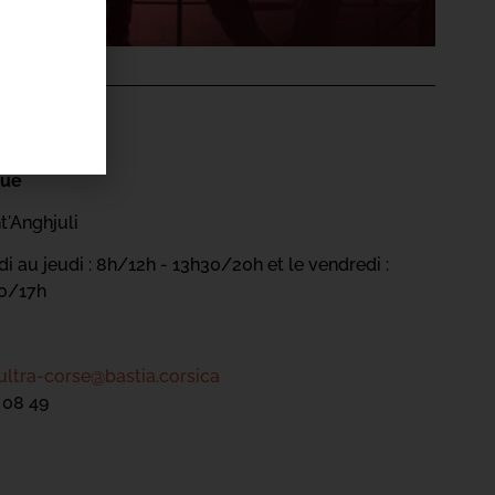
'ÉVÉNEMENT
gue
t'Anghjuli
i au jeudi : 8h/12h - 13h30/20h et le vendredi :
30/17h
ultra-corse@bastia.corsica
 08 49