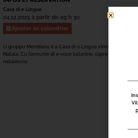
Casa di e Lingue
04.12.2025 à partir de 09 h 30
Ajouter au calendrier
U gruppu Meridianu è a Casa di e Lingue v’invitanu à fest
Natale. Cù l’armunie di e voce balanine, s’apre stu mese di 
natalecciu
In
Vi