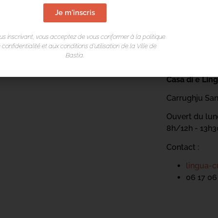
Je m'inscris
us inscrivant, vous acceptez de vous conformer à la politique
 confidentialité et aux conditions d’utilisation de la Ville de
Bastia.
LIEU DE L
Casa di e Lin
Carrughju San
Ouvert du lund
8h/12h - 13h
Contact :
lingua-c
06 17 06