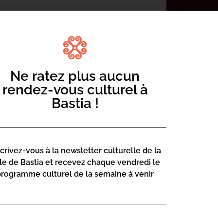
Ne ratez plus aucun
ighjà Natale inseme cù u spetaculu Canta
dicembre cun a cunvivialità di u spìritu
rendez-vous culturel à
Bastia !
scrivez-vous à la newsletter culturelle de la
lle de Bastia et recevez chaque vendredi le
programme culturel de la semaine à venir