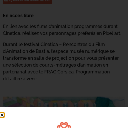
En accès libre
En lien avec les films d’animation programmés durant
Cinetica, réalisez vos personnages préférés en Pixel art.
Durant le festival Cinetica – Rencontres du Film
d’Animation de Bastia, l’espace musée numérique se
transforme en salle de projection pour vous présenter
une sélection de courts-métrages d’animation en
partenariat avec le FRAC Corsica. Programmation
détaillée à venir.