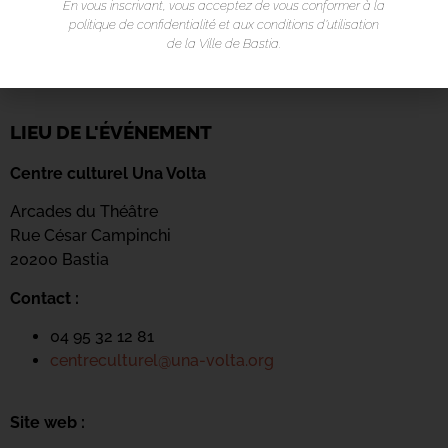
En vous inscrivant, vous acceptez de vous conformer à la
politique de confidentialité et aux conditions d’utilisation
de la Ville de Bastia.
LIEU DE L'ÉVÉNEMENT
Centre culturel Una Volta
Arcades du Théâtre
Rue César Campinchi
20200 Bastia
Contact :
04 95 32 12 81
centreculturel@una-volta.org
Site web :