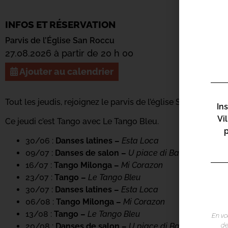
INFOS ET RÉSERVATION
Parvis de l’Église San Roccu
27.08.2026 à partir de 20 h 00
Ajouter au calendrier
Tout les jeudis, rejoignez le parvis de l’église San Roccu e
In
Vi
Ce jeudi c’est Tango avec Le Tango Bleu.
30/06 :
Danses latines –
Esta Loca
09/07 :
Danses de salon –
U piace di Balla
16/07 :
Tango Milonga
–
Mi Corazon
23/07 :
Tango –
Le Tango Bleu
30/07 :
Danses latines –
Esta Loca
06/08 :
Tango Milonga –
Mi Corazon
13/08 :
Tango –
Le Tango Bleu
En vo
de
20/08 :
Danses de salon –
U piace di Balla