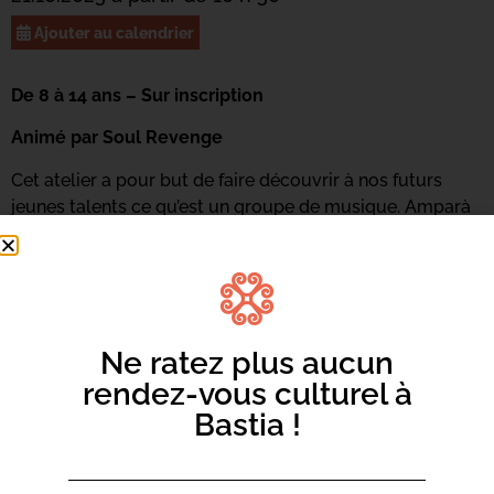
Ajouter au calendrier
De 8 à 14 ans – Sur inscription
Animé par Soul Revenge
Cet atelier a pour but de faire découvrir à nos futurs
jeunes talents ce qu’est un groupe de musique. Amparà
à ghjucà inseme, cumpone, cantà, sparte, spannassi trà
l’arte. Ogni i trè mesi, ci serà una restituzione urganizata
pè mette in pratica e cunniscenze acquiste.
Renseignements et inscriptions au 06 73 68 89 18 ou
par
mail ici.
Ne ratez plus aucun
rendez-vous culturel à
Bastia !