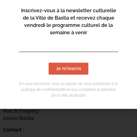
Inscrivez-vous à la newsletter culturelle
de la Ville de Bastia et recevez chaque
vendredi le programme culturel de la
semaine à venir
Je m'inscris
En vous inscrivant, vous acceptez de vous conformer à la
LIEU DE L'ÉVÉNEMENT
politique de confidentialité et aux conditions d’utilisation
de la Ville de Bastia.
Centru culturale Alb’Oru
Rue St Exupéry
20600 Bastia
Contact :