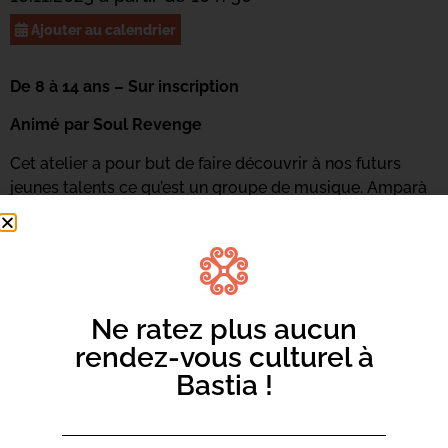
Ajouter au calendrier
De 8 à 14 ans – Sur inscription
Animé par Soul Revenge
Cet atelier a pour but de faire découvrir à nos futurs
jeunes talents ce qu’est un groupe de musique. Amparà
à ghjucà inseme, cumpone, cantà, sparte, spannassi trà
l’arte. Ogni i trè mesi, ci serà una restituzione urganizata
pè mette in pratica e cunniscenze acquiste.
Renseignements et inscriptions au 06 73 68 89 18 ou
par
mail ici.
Ne ratez plus aucun
rendez-vous culturel à
Bastia !