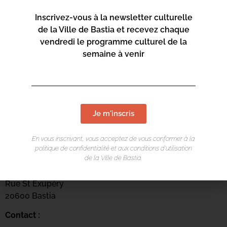
Inscrivez-vous à la newsletter culturelle
de la Ville de Bastia et recevez chaque
vendredi le programme culturel de la
semaine à venir
Je m'inscris
En vous inscrivant, vous acceptez de vous conformer à la
LIEU DE L'ÉVÉNEMENT
politique de confidentialité et aux conditions d’utilisation
de la Ville de Bastia.
Centru culturale Alb’Oru
Rue St Exupéry
20600 Bastia
Contact :