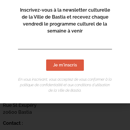
Inscrivez-vous à la newsletter culturelle
de la Ville de Bastia et recevez chaque
vendredi le programme culturel de la
semaine à venir
Je m'inscris
En vous inscrivant, vous acceptez de vous conformer à la
LIEU DE L'ÉVÉNEMENT
politique de confidentialité et aux conditions d’utilisation
de la Ville de Bastia.
Centru culturale Alb’Oru
Rue St Exupéry
20600 Bastia
Contact :