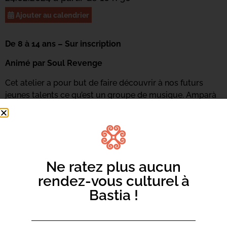
Ajouter au calendrier
De 8 à 14 ans – Sur inscription
Animé par Soul Revenge
Cet atelier a pour but de faire découvrir à nos futurs
jeunes talents ce qu’est un groupe de musique. Amparà
à ghjucà inseme, cumpone, cantà, sparte, spannassi trà
l’arte. Ogni i trè mesi, ci serà una restituzione urganizata
pè mette in pratica e cunniscenze acquiste.
Renseignements et inscriptions au 06 73 68 89 18 ou
par
mail ici.
Ne ratez plus aucun
rendez-vous culturel à
Bastia !