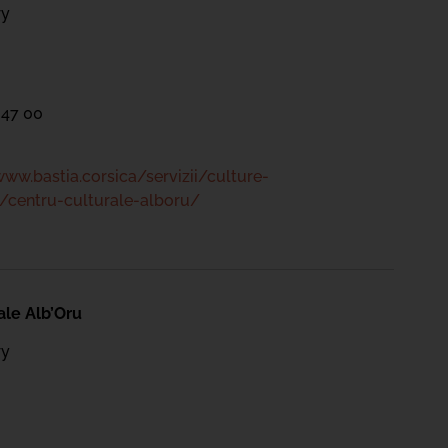
ry
 47 00
www.bastia.corsica/servizii/culture-
/centru-culturale-alboru/
ale Alb’Oru
ry