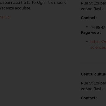
annassi trà l’arte. Ogni i trè mesi, ci
Rue St Exupé
niscenze acquiste.
20600 Bastia
ail ici.
Contact :
04 95 47
Page web :
https://
sciences
Centru cultur
Rue St Exupé
20600 Bastia
Contact :