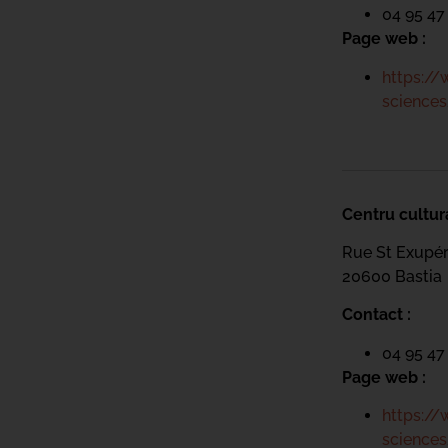
04 95 47
Page web :
https://
sciences
Centru cultur
Rue St Exupé
20600 Bastia
Contact :
04 95 47
Page web :
https://
sciences