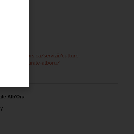
ry
 47 00
www.bastia.corsica/servizii/culture-
/centru-culturale-alboru/
ale Alb’Oru
ry