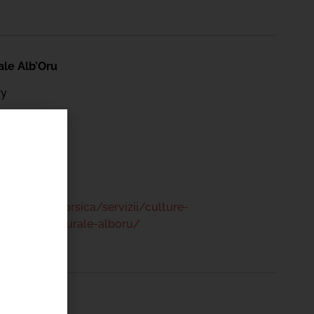
ale Alb’Oru
ry
 47 00
www.bastia.corsica/servizii/culture-
/centru-culturale-alboru/
ale Alb’Oru