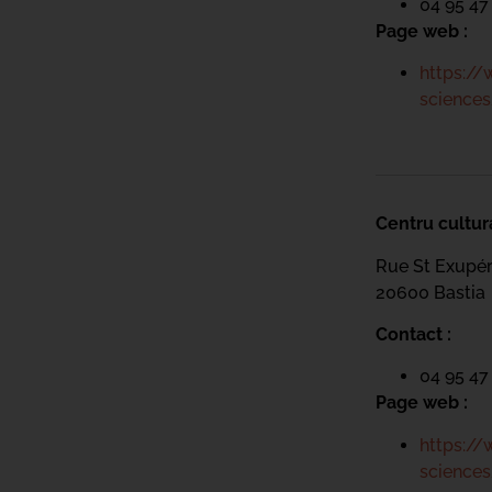
04 95 47
Page web :
https://
sciences
Centru cultur
Rue St Exupé
20600 Bastia
Contact :
04 95 47
Page web :
https://
sciences