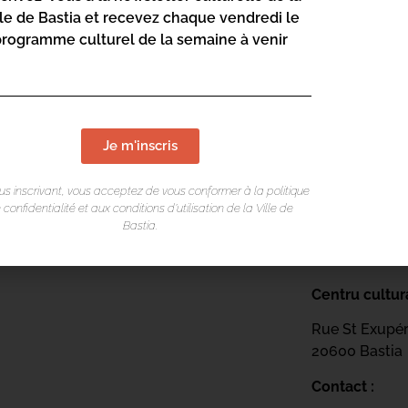
lle de Bastia et recevez chaque vendredi le
Rue St Exupé
programme culturel de la semaine à venir
20600 Bastia
Contact :
04 95 47
Page web :
Je m'inscris
https://
sciences
us inscrivant, vous acceptez de vous conformer à la politique
 confidentialité et aux conditions d’utilisation de la Ville de
Bastia.
Centru cultur
Rue St Exupé
20600 Bastia
Contact :