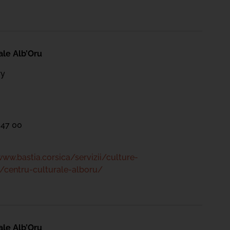
ale Alb’Oru
ry
 47 00
www.bastia.corsica/servizii/culture-
/centru-culturale-alboru/
ale Alb’Oru