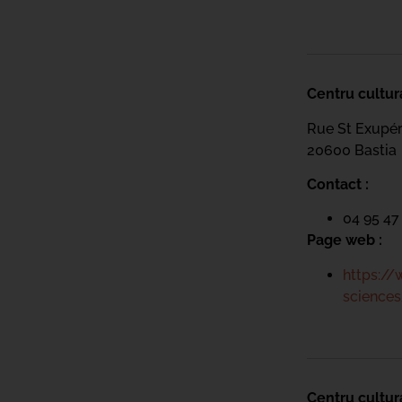
Centru cultur
Rue St Exupé
20600 Bastia
Contact :
04 95 47
Page web :
https://
sciences
Centru cultur