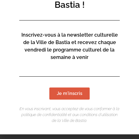
Bastia !
sciences/centru-culturale-alboru/
Inscrivez-vous à la newsletter culturelle
Centru culturale Alb’Oru
de la Ville de Bastia et recevez chaque
vendredi le programme culturel de la
Rue St Exupéry
semaine à venir
20600 Bastia
Contact :
04 95 47 47 00
Page web :
Je m'inscris
https://www.bastia.corsica/servizii/culture-
En vous inscrivant, vous acceptez de vous conformer à la
sciences/centru-culturale-alboru/
politique de confidentialité et aux conditions d’utilisation
de la Ville de Bastia.