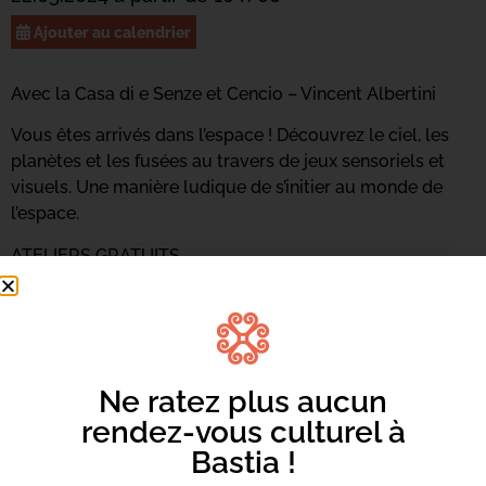
Ajouter au calendrier
Avec la Casa di e Senze et Cencio – Vincent Albertini
Vous êtes arrivés dans l’espace ! Découvrez le ciel, les
planètes et les fusées au travers de jeux sensoriels et
visuels. Une manière ludique de s’initier au monde de
l’espace.
ATELIERS GRATUITS
Présence d’un accompagnant
obligatoire.
Inscription obligatoire sur notre site
internet
Ne ratez plus aucun
rendez-vous culturel à
Bastia !