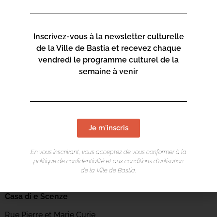
Inscrivez-vous à la newsletter culturelle
de la Ville de Bastia et recevez chaque
vendredi le programme culturel de la
semaine à venir
Je m'inscris
En vous inscrivant, vous acceptez de vous conformer à la
politique de confidentialité et aux conditions d’utilisation
de la Ville de Bastia.
LIEU DE L'ÉVÉNEMENT
Casa di e Scenze
Rue Pierre et Marie Curie