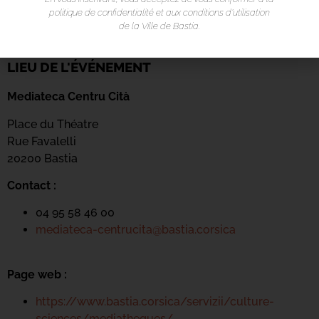
politique de confidentialité et aux conditions d’utilisation
de la Ville de Bastia.
LIEU DE L'ÉVÉNEMENT
Mediateca Centru Cità
Place du Théatre
Rue Favalelli
20200 Bastia
Contact :
04 95 58 46 00
mediateca-centrucita@bastia.corsica
Page web :
https://www.bastia.corsica/servizii/culture-
sciences/mediatheques/