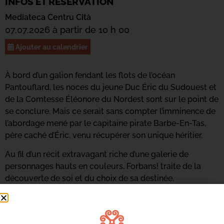
INFOS ET RÉSERVATION
Mediateca Centru Cità
07.07.2026 à partir de 10 h 00
Ajouter au calendrier
À bord d’un galion fendant les flots de l’océan
Pantouflard, les noces du jeune Duc Éric du Sudouest et
de la Comtesse Éléonore du Nordest sont sur le point de
se conclure. Mais ce serait sans compter l’imminence de
l’abordage mené par le capitaine pirate Barbe-En-Tas,
père caché d’Éric, venu récupérer son unique héritier.
Au fil d’un récit extravagant riche d’une galerie de
personnages hauts en couleurs, Forbans! traite de la
découverte de soi et du choix de sa destinée.
Infos au 04.95.58.46.00