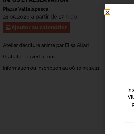
Piazza Vattelapesca
21.05.2026 à partir de 17 h 00
Ajouter au calendrier
Atelier d’écriture
animé par Elisa Allari
Gratuit et ouvert à tous.
Information ou inscription au 06 10 93 15 11
In
Vi