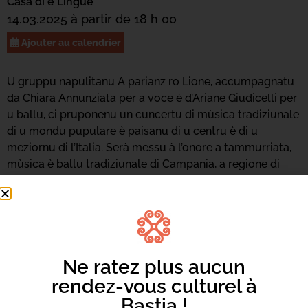
Casa di e Lingue
14.03.2025 à partir de 18 h 00
Ajouter au calendrier
U gruppu napulitanu A parianz ro Lione, accumpagnatu
da Chiara Annunziata per a voce è d’Ariane Giudicelli per
u ballu, ci pruponenu un cuncertu di mùsica tradiziunale
di u mondu pupulare è paisanu di u centru è di u
meziornu di l’Italia. Serà messu à l’onore a tammurriata,
mùsica è ballu tradiziunale di Campania, a regione di
Napoli. Una mùsica festiva assai cù i so balli ritimati.
Samedi 15 mars
Atelier de danse et de tambourins
.
Ne ratez plus aucun
rendez-vous culturel à
Bastia !