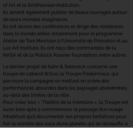
of Art et la Smithsonian Institution.
Ils aiment également publier de beaux ouvrages autour
de leurs mondes imaginaires.
Ils ont donné des conférences et dirigé des résidences
dans le monde entier, notamment pour le programme
Atelier de Toni Morrison à l’Université de Princeton et au
Lux Art Institute. Ils ont reçu des commandes de la
NASA et de la Pollock Krasner Foundation, entre autres.
Le dernier projet de Kahn & Selesnick concerne une
troupe de cabaret fictive, la Troupe Fledermaus, qui
parcoure la campagne en mettant en scène des
performances absurdes dans les paysages abandonnés,
au-delà des limites de la ville.
Pour créer leur « Théâtre de la mémoire », la Troupe est
aussi bien apte à commémorer le passage d’un nuage
inhabituel qu’à documenter ses propres tentatives pour
fuir la montée des eaux d’une planète qui se réchauffe, à
utiliser l’humour noir pour commenter l’extinction