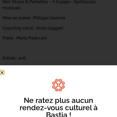
Noir Strass & Paillettes – A truppa – Spettaculu
musicale
Mise en scène : Philippe Guerrini
Coaching vocal : Anaïs Gaggeri
Piano : Manu Padovani
Entrée : 10€
Ne ratez plus aucun
rendez-vous culturel à
Bastia !