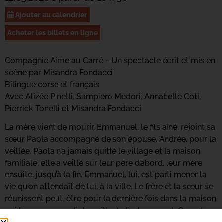
Ajouter au calendrier
Acheter les billets en ligne
Compagnie Aime au Carré – Un spectacle écrit et mis en
scène par Misandra Fondacci
Bilingue corse et français
Avec Alizée Pinelli, Sampiero Medori, Annabelle Coti,
Pierrick Tonelli et Misandra Fondacci
La mère vient de mourir. Emmanuel, le fils aîné, rejoint sa
sœur Paola accompagné de son épouse, Andrée, pour la
veillée. Paola n’a jamais quitté le village et la maison
familiale, elle a veillé sur leur père d’abord, leur mère
ensuite, jusqu’à la fin. Emmanuel, lui, est parti mener la
vie qu’on attendait de lui, à la ville. Le frère et la sœur se
réunissent peut-être pour la dernière fois dans la maison
qui les a vus grandir, la veille de l’enterrement. Quand