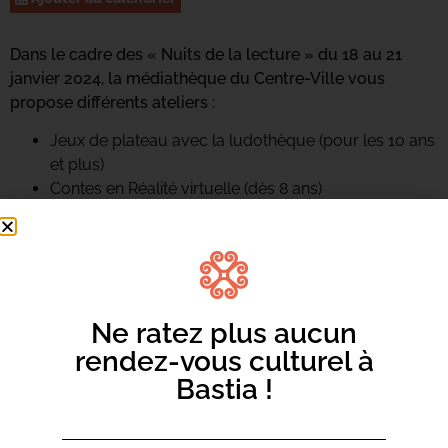
Dans le cadre des « Nuits de la lecture » du 18 au 21
janvier 2024, la médiathèque du Centre-Ville vous
propose différents ateliers :
Jeux de plateau avec la ludothèque (pour les 10 ans
et plus)
Contes en Réalité virtuelle (dès 8 ans)
Apéro en lecture (pour tous les âges)
Ne ratez plus aucun
rendez-vous culturel à
Bastia !