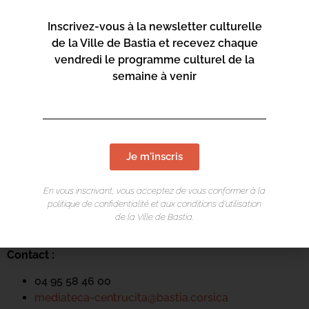
Inscrivez-vous à la newsletter culturelle
de la Ville de Bastia et recevez chaque
vendredi le programme culturel de la
semaine à venir
LIEU DE L'ÉVÉNEMENT
Je m'inscris
Mediateca Centru Cità
En vous inscrivant, vous acceptez de vous conformer à la
Place du Théatre
politique de confidentialité et aux conditions d’utilisation
Rue Favalelli
de la Ville de Bastia.
20200 Bastia
Contact :
04 95 58 46 00
mediateca-centrucita@bastia.corsica