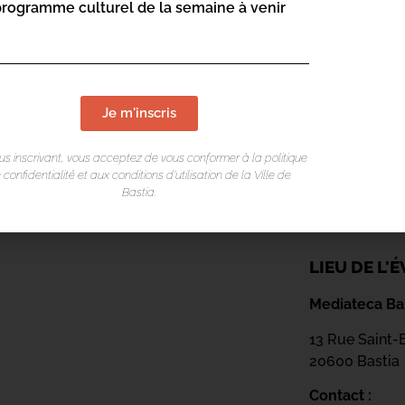
programme culturel de la semaine à venir
Je m'inscris
us inscrivant, vous acceptez de vous conformer à la politique
 confidentialité et aux conditions d’utilisation de la Ville de
Bastia.
LIEU DE L
Mediateca Bar
13 Rue Saint-
20600 Basti
a
Contact :