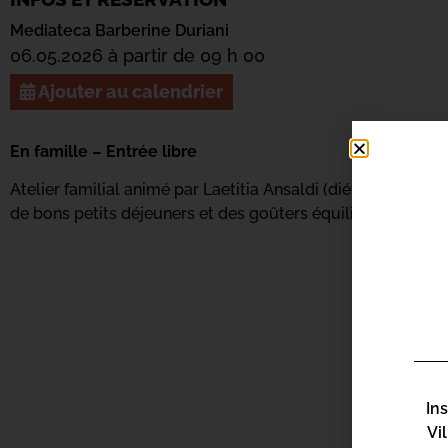
Mediateca Barberine Duriani
06.05.2026 à partir de 09 h 00
Ajouter au calendrier
En famille – Entrée libre
Atelier familial animé par Laetitia Ansaldi (diététicienne-
de bons petits déjeuners et des goûters équilibrés.
In
Vi