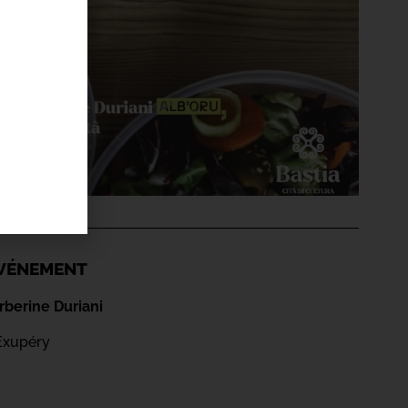
'ÉVÉNEMENT
berine Duriani
Exupéry