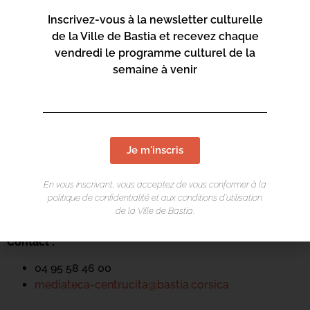
Inscrivez-vous à la newsletter culturelle
de la Ville de Bastia et recevez chaque
vendredi le programme culturel de la
semaine à venir
LIEU DE L'ÉVÉNEMENT
Je m'inscris
Mediateca Centru Cità
Place du Théatre
En vous inscrivant, vous acceptez de vous conformer à la
Rue Favalelli
politique de confidentialité et aux conditions d’utilisation
de la Ville de Bastia.
20200 Bastia
Contact :
04 95 58 46 00
mediateca-centrucita@bastia.corsica