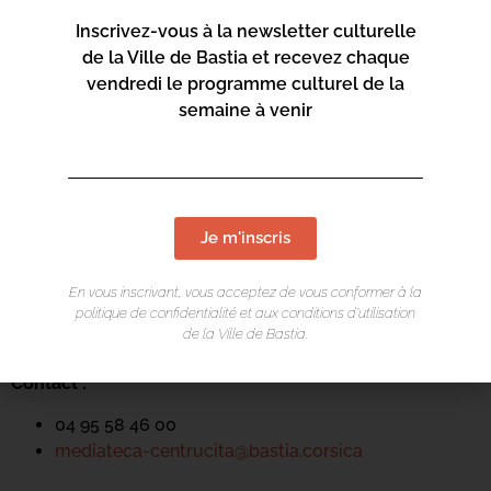
Inscrivez-vous à la newsletter culturelle
de la Ville de Bastia et recevez chaque
vendredi le programme culturel de la
semaine à venir
LIEU DE L'ÉVÉNEMENT
Je m'inscris
Mediateca Centru Cità
Place du Théatre
En vous inscrivant, vous acceptez de vous conformer à la
Rue Favalelli
politique de confidentialité et aux conditions d’utilisation
de la Ville de Bastia.
20200 Bastia
Contact :
04 95 58 46 00
mediateca-centrucita@bastia.corsica