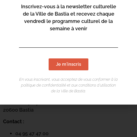
Inscrivez-vous à la newsletter culturelle
Catherine Jeandel, Docteur émérite CNRS
, géochimiste
de la Ville de Bastia et recevez chaque
et océanographe, étudie la géochimie marine, afin de
vendredi le programme culturel de la
contribuer à comprendre le fonctionnement de l’océan.
semaine à venir
Elle dirige également une équipe de recherche au
LEGOS à Toulouse.
Je m'inscris
LIEU DE L'ÉVÉNEMENT
En vous inscrivant, vous acceptez de vous conformer à la
politique de confidentialité et aux conditions d’utilisation
Centru culturale Alb’Oru
de la Ville de Bastia.
Rue St Exupéry
20600 Bastia
Contact :
04 95 47 47 00