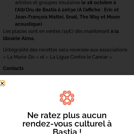
artistes et groupes insulaires
le 28 octobre à
l’Alb’Oru de Bastia à 20h30 (A l’affiche : Eric et
Jean-François Mattei, Snail, The Way et Moon
acoustique)
Les places sont en ventes (15€) dès maintenant
à la
librairie Alma.
L’intégralité des recettes sera reversée aux associations
« La Marie-Do » et « La Ligue Contre le Cancer »
Contacts
Ligue Contre Le Cancer 2B
Tél : 04 95 31 42 90
E-Mail :
cd20B@ligue-cancer.net
Lien : https://www.ligue-cancer.net/20b-
hautecorse
Ne ratez plus aucun
rendez-vous culturel à
Bastia !
La Marie-Do