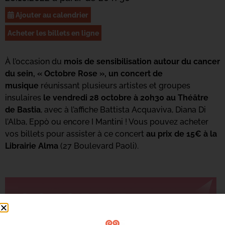
Ajouter au calendrier
Acheter les billets en ligne
À l’occasion du
mois de sensibilisation autour du cancer
du sein, « Octobre Rose », un concert de
musique
réunissant plusieurs artistes et groupes
insulaires
le vendredi 28 octobre à 20h30 au Théâtre
de Bastia
, avec à l’affiche Battista Acquaviva, Diana Di
l’Alba, Eppò ou encore I Mantini ! Vous pouvez acheter
vos billets pour assister à ce concert
au prix de 15€ à la
Librairie Alma
(27 Boulevard Paoli).