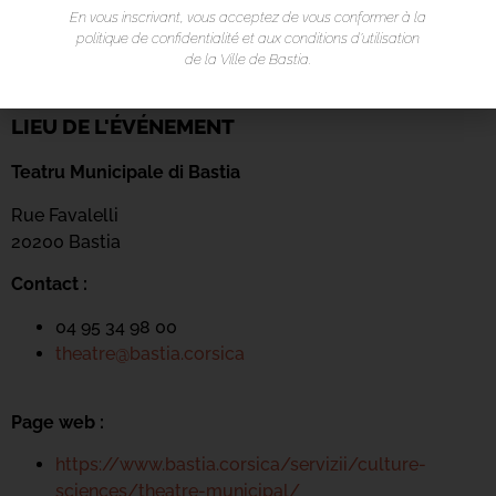
En vous inscrivant, vous acceptez de vous conformer à la
politique de confidentialité et aux conditions d’utilisation
de la Ville de Bastia.
LIEU DE L'ÉVÉNEMENT
Teatru Municipale di Bastia
Rue Favalelli
20200 Bastia
Contact :
04 95 34 98 00
theatre@bastia.corsica
Page web :
https://www.bastia.corsica/servizii/culture-
sciences/theatre-municipal/