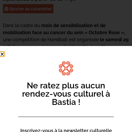
Ajouter au calendrier
Dans le cadre du
mois de sensibilisation et de
mobilisation face au cancer du sein « Octobre Rose »,
une compétition de Handball est organisée
le samedi 29
octobre 2022
au gymnase de L’Arinella, à partir
de
10h30
.
Ne ratez plus aucun
rendez-vous culturel à
Bastia !
Inscrivez-vous à la newsletter culturelle