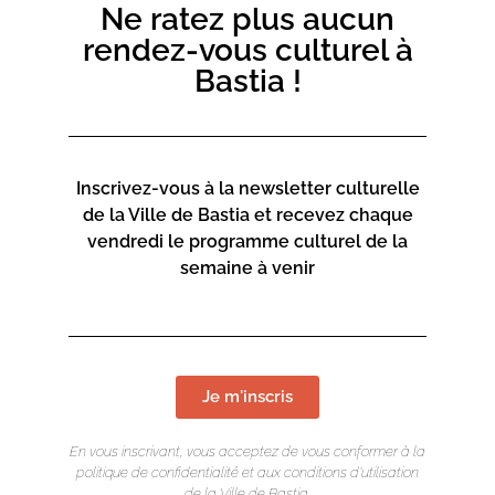
Ne ratez plus aucun
rendez-vous culturel à
Bastia !
Mediateca Centru Cità
Place du Théatre
Rue Favalelli
Inscrivez-vous à la newsletter culturelle
20200 Bastia
de la Ville de Bastia et recevez chaque
vendredi le programme culturel de la
Contact :
semaine à venir
04 95 58 46 00
mediateca-centrucita@bastia.corsica
Page web :
Je m'inscris
https://www.bastia.corsica/servizii/culture-
En vous inscrivant, vous acceptez de vous conformer à la
sciences/mediatheques/
politique de confidentialité et aux conditions d’utilisation
de la Ville de Bastia.