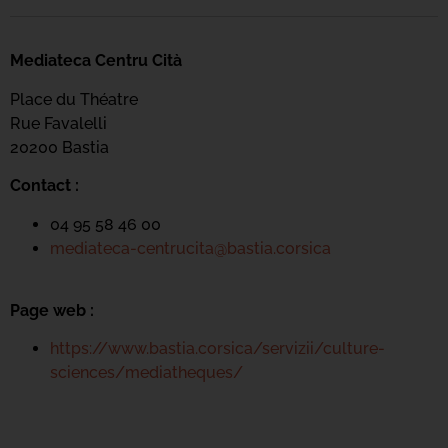
Mediateca Centru Cità
Place du Théatre
Rue Favalelli
20200 Bastia
Contact :
04 95 58 46 00
mediateca-centrucita@bastia.corsica
Page web :
https://www.bastia.corsica/servizii/culture-
sciences/mediatheques/