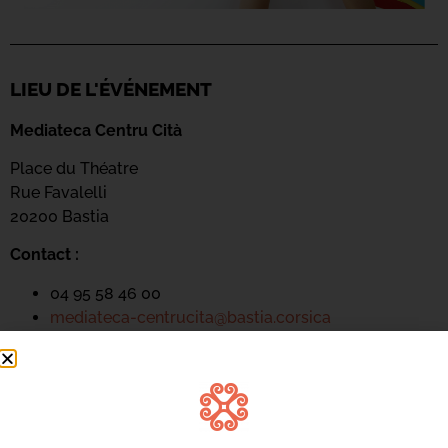
LIEU DE L'ÉVÉNEMENT
Mediateca Centru Cità
Place du Théatre
Rue Favalelli
20200 Bastia
Contact :
04 95 58 46 00
mediateca-centrucita@bastia.corsica
Page web :
https://www.bastia.corsica/servizii/culture-
sciences/mediatheques/