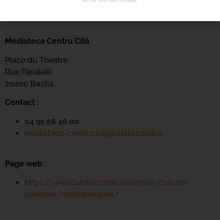
Mediateca Centru Cità
Place du Théatre
Rue Favalelli
20200 Bastia
Contact :
04 95 58 46 00
mediateca-centrucita@bastia.corsica
Page web :
https://www.bastia.corsica/servizii/culture-
sciences/mediatheques/