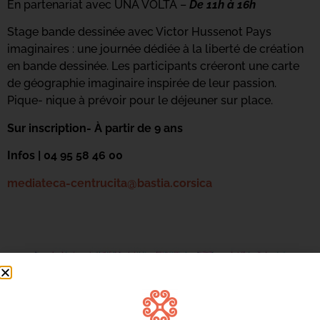
En partenariat avec UNA VOLTA –
De 11h à 16h
Stage bande dessinée avec Victor Hussenot Pays
imaginaires : une journée dédiée à la liberté de création
en bande dessinée. Les participants créeront une carte
de géographie imaginaire inspirée de leur passion.
Pique- nique à prévoir pour le déjeuner sur place.
Sur inscription- À partir de 9 ans
Infos | 04 95 58 46 00
mediateca-centrucita@bastia.corsica