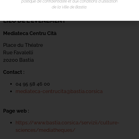
politique de confidentialité et aux conditions d’utilisation
de la Ville de Bastia.
LIEU DE L'ÉVÉNEMENT
Mediateca Centru Cità
Place du Théatre
Rue Favalelli
20200 Bastia
Contact :
04 95 58 46 00
mediateca-centrucita@bastia.corsica
Page web :
https://www.bastia.corsica/servizii/culture-
sciences/mediatheques/