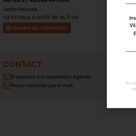
Jardin Pecunia
03.07.2024 à partir de 15 h 00
In
Vi
Ajouter au calendrier
CONTACT
S'abonner à la newsletter Agenda
En vo
Nous contacter par e-mail
de