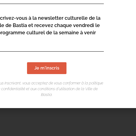
LIEU DE L
scrivez-vous à la newsletter culturelle de la
lle de Bastia et recevez chaque vendredi le
Jardin Pecuni
programme culturel de la semaine à venir
Je m'inscris
us inscrivant, vous acceptez de vous conformer à la politique
Mentions légales
/
Cookie
/ Réalisation Corsicaweb
 confidentialité et aux conditions d’utilisation de la Ville de
Bastia.