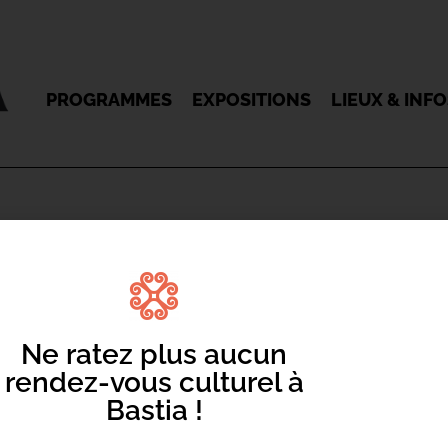
PROGRAMMES
EXPOSITIONS
LIEUX & INF
Ne ratez plus aucun
2024 – BULLES DE
rendez-vous culturel à
Bastia !