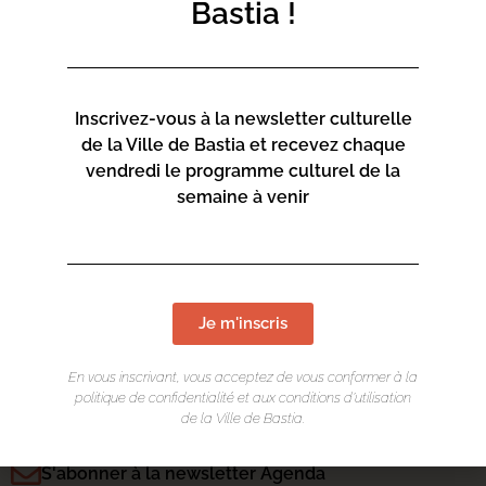
Bastia !
Ajouter au calendrier
La musique des livres, en partenariat avec le festival
Inscrivez-vous à la newsletter culturelle
LEKTOS
de la Ville de Bastia et recevez chaque
vendredi le programme culturel de la
semaine à venir
LIEU DE L'ÉVÉNEMENT
Jardin Pecunia
Je m'inscris
En vous inscrivant, vous acceptez de vous conformer à la
politique de confidentialité et aux conditions d’utilisation
de la Ville de Bastia.
CONTACT
S'abonner à la newsletter Agenda