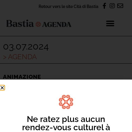
Retour vers le site Cità di Bastia
03.07.2024
> AGENDA
ANIMAZIONE
PARTIR EN LIVRE 2024 –
LECTURE MUSICALE
INFOS ET RÉSERVATION
Ne ratez plus aucun
Jardin Pecunia
rendez-vous culturel à
03.07.2024 à partir de 16 h 00