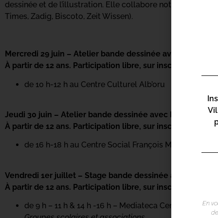
dessinée et de l’illustration. Elle collabore notamment ré
Times, Zadig, Biscoto, Zeit Wissen).
Mercredi 29 juin – Atelier bande dessinée avec Manon 
À partir de 12 ans. Participation libre, sur inscription.
de 10 h-12 h au Centre Culturel Alb’oru
In
Vi
Jeudi 30 juin – Atelier bande dessinée avec Manon Deb
À partir de 12 ans. Participation libre, sur inscription.
de 16 h-18 h au Centre Social François Marchetti
Vendredi 1er juillet – Stage bande dessinée avec Mano
À partir de 12 ans. Participation libre, sur inscription.
En vo
de 9 h – 11 h & 14 h -16 h – Mediateca Centru Cità
de
Groupes scolaires et associations.