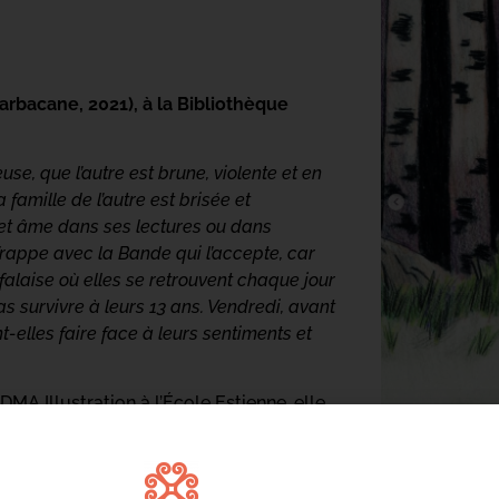
rbacane, 2021), à la Bibliothèque
use, que l’autre est brune, violente et en
a famille de l’autre est brisée et
 et âme dans ses lectures ou dans
et frappe avec la Bande qui l’accepte, car
a falaise où elles se retrouvent chaque jour
as survivre à leurs 13 ans. Vendredi, avant
t-elles faire face à leurs sentiments et
MA Illustration à l’École Estienne, elle
rts du Rhin). Elle y cofonde le collectif
e ses premiers récits. Elle travaille
au, et fait essentiellement de la bande