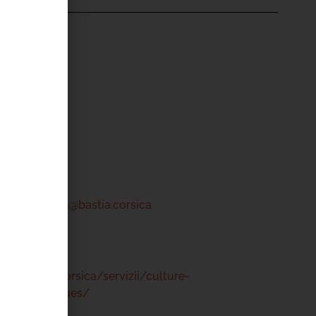
'ÉVÉNEMENT
ntru Cità
tre
 46 00
a-centrucita@bastia.corsica
www.bastia.corsica/servizii/culture-
s/mediatheques/