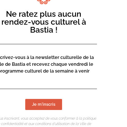
gulièrement pour la presse (The New York
Ne ratez plus aucun
LIEU DE L
rendez-vous culturel à
Bastia !
Mediateca Ce
Debaye
Place du Théa
Rue Favalelli
20200 Bastia
scrivez-vous à la newsletter culturelle de la
lle de Bastia et recevez chaque vendredi le
Contact :
aye
programme culturel de la semaine à venir
04 95 58
mediatec
Page web :
n Debaye
Je m'inscris
https://
science
us inscrivant, vous acceptez de vous conformer à la politique
 confidentialité et aux conditions d’utilisation de la Ville de