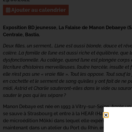
Ajouter au calendrier
Exposition BD jeunesse, La Falaise de Manon Debaeye (Sa
Centrale, Bastia.
Deux filles, un serment… L’une est aussi blonde, douce et rêve
colère. La famille de l’une est aussi riche et équilibrée, que l
dysfonctionnelle. Au collège, quand l’une est plongée corps
l’écriture d’histoires merveilleuses, l’autre harcèle, insulte 
elle n’est pas une « vraie fille ». Tout les oppose. Tout sauf l
en cachette et le serment de sang qu’elles y ont fait de ne p
midi, Astrid et Charlie sauteront-elles dans le vide ou sauron
sauter le pas qui les sépare ?
Manon Debaye est née en 1993 à Vitry-sur-Seine. Après un D
se sauve à Strasbourg et entre à la HEAR (Haute école des a
de microédition Mökki dans lequel elle expérimente et publi
maintenant dans un atelier du Port du Rhin, entouré par l’e