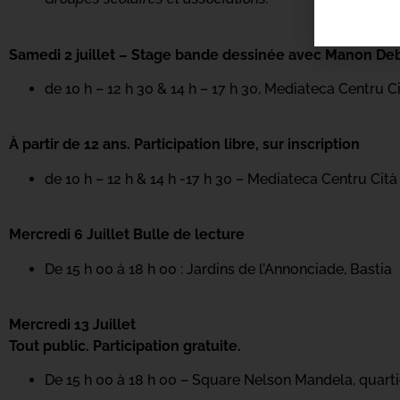
Samedi 2 juillet – Stage bande dessinée avec Manon D
de 10 h – 12 h 30 & 14 h – 17 h 30, Mediateca Centru C
À partir de 12 ans. Participation libre, sur inscription
de 10 h – 12 h & 14 h -17 h 30 – Mediateca Centru Cità
Mercredi 6 Juillet Bulle de lecture
De 15 h 00 à 18 h 00 : Jardins de l’Annonciade, Bastia
Mercredi 13 Juillet
Tout public. Participation gratuite.
De 15 h 00 à 18 h 00 – Square Nelson Mandela, quarti