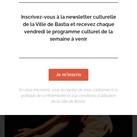
Coproduction / Villes des Musiques du Monde,
Aubervilliers, CCN de Créteil
Inscrivez-vous à la newsletter culturelle
Soutiens / Indans’cité, théâtre de Suresnes, Espace
de la Ville de Bastia et recevez chaque
Renaudie, La Place
vendredi le programme culturel de la
Durée / 20 min.
semaine à venir
Je m'inscris
En vous inscrivant, vous acceptez de vous conformer à la
politique de confidentialité et aux conditions d’utilisation
de la Ville de Bastia.