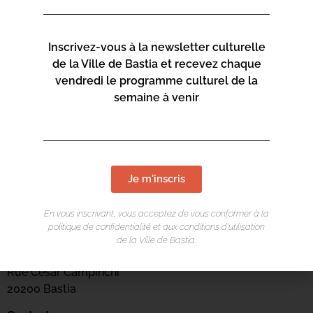
Inscrivez-vous à la newsletter culturelle
de la Ville de Bastia et recevez chaque
vendredi le programme culturel de la
semaine à venir
Je m'inscris
LIEU DE L'ÉVÉNEMENT
En vous inscrivant, vous acceptez de vous conformer à la
politique de confidentialité et aux conditions d’utilisation
Centre culturel Una Volta
de la Ville de Bastia.
Arcades du Théâtre
Rue César Campinchi
20200 Bastia