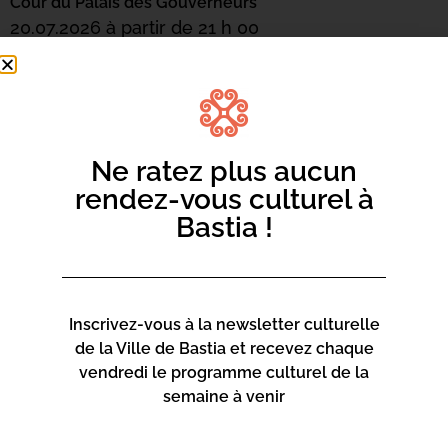
Cour du Palais des Gouverneurs
20.07.2026 à partir de 21 h 00
Ajouter au calendrier
Acheter les billets en ligne
Vera Tsybakov – Pianiste, Romain Hervé – Pianiste
Ne ratez plus aucun
rendez-vous culturel à
Jeunes Talents : Sélection 2026 du
dernier Cuncorsu Mediterraniu di Pianò Opus Corsica.
Bastia !
Concerts à 21h – Billetterie sur place dès 20h –
Billetterie en ligne :
https://opus.corsica/reserver-vos-
billets-en-ligne-2026-bastia-juillet
Inscrivez-vous à la newsletter culturelle
de la Ville de Bastia et recevez chaque
vendredi le programme culturel de la
semaine à venir