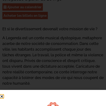
Ajouter au calendrier
Acheter les billets en ligne
Et si le divertissement devenait votre mission de vie ?
A Legenda est un conte musical dystopique, métaphore
acerbe de notre société de consommation. Dans cette
ville, les habitants accomplissent chaque jour des
tâches étranges. Le travail, la police et même la violence
ont disparu. Privés de conscience et d’esprit critique,
tous vivent dans une dictature acceptée. Caricature de
notre réalité contemporaine, ce conte interroge notre
capacité à tolérer des modes de vie qui nous coupent de
notre humanité.