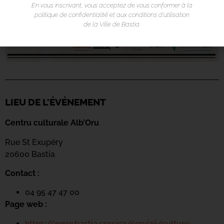
En vous inscrivant, vous acceptez de vous conformer à la
politique de confidentialité et aux conditions d’utilisation
de la Ville de Bastia.
LIEU DE L'ÉVÉNEMENT
Centru culturale Alb’Oru
Rue St Exupéry
20600 Bastia
Contact :
04 95 47 47 00
Page web :
https://www.bastia.corsica/servizii/culture-