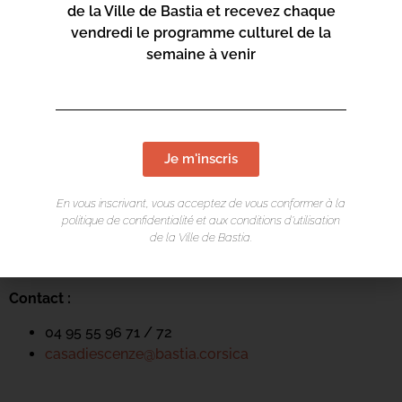
de la Ville de Bastia et recevez chaque
vendredi le programme culturel de la
semaine à venir
Je m'inscris
LIEU DE L'ÉVÉNEMENT
En vous inscrivant, vous acceptez de vous conformer à la
Casa di e Scenze
politique de confidentialité et aux conditions d’utilisation
de la Ville de Bastia.
Rue Pierre et Marie Curie
20600 Bastia
Contact :
04 95 55 96 71 / 72
casadiescenze@bastia.corsica