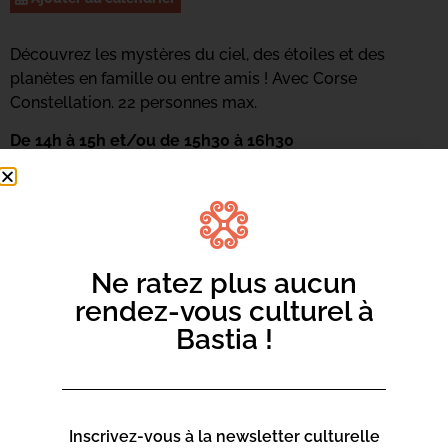
Découvrez les mystères du ciel, des étoiles et des
planètes en famille ou entre amis ! Avec Corse
Constellation. 22 personnes max.
De 14h à 15h et/ou de 15h30 à 16h30
Réservations au 04 95 55 96 71 –
casadiescenze@bastia.corsica
Ne ratez plus aucun
rendez-vous culturel à
Bastia !
Inscrivez-vous à la newsletter culturelle