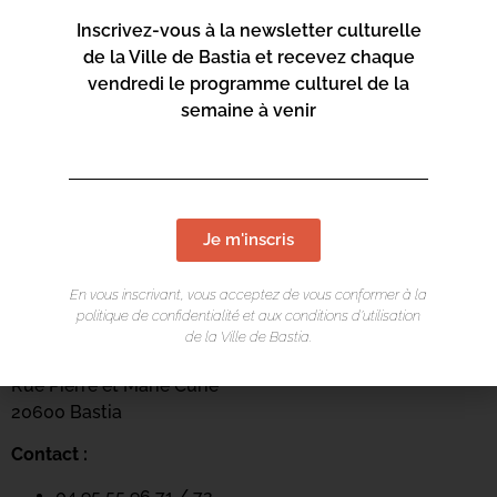
Inscrivez-vous à la newsletter culturelle
de la Ville de Bastia et recevez chaque
vendredi le programme culturel de la
semaine à venir
Je m'inscris
LIEU DE L'ÉVÉNEMENT
En vous inscrivant, vous acceptez de vous conformer à la
politique de confidentialité et aux conditions d’utilisation
de la Ville de Bastia.
Casa di e Scenze
Rue Pierre et Marie Curie
20600 Bastia
Contact :
04 95 55 96 71 / 72