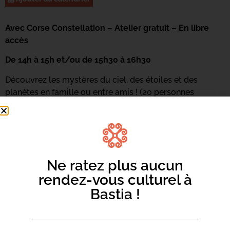
Avec Corse Constellation – Atelier gratuit – En libre
accès
De 14h à 15h et/ou de 15h30 à 16h30
Découvrez les mystères du ciel, des étoiles et des
planètes en famille ou entre amis ! (20 personnes
maximum)
Informations et réservations au 04 95 55 96 71 ou
par
mail ici.
Ne ratez plus aucun
rendez-vous culturel à
Bastia !