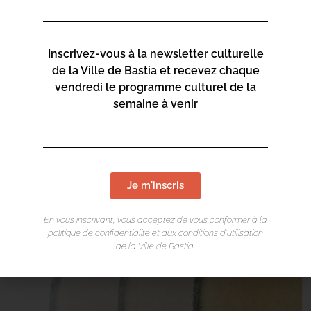
Le corps à l’image de la basse électrique devient un
instrument à produire de la musique, faisant surgir
l’émotion, le souvenir d’un moment perdu. La parole
Inscrivez-vous à la newsletter culturelle
devient matière à créer, le souffle et les bruissements du
de la Ville de Bastia et recevez chaque
corps musicalité.
vendredi le programme culturel de la
semaine à venir
Chorégraphe interprète : Laetitia Brighi
Compositeur interprète : Laurent Gueirard
Lumière : Cédric Gueniot
Ingénieur du son : Antoine Le Jouan
Costumes : Laura-Stella Santini
Je m'inscris
En vous inscrivant, vous acceptez de vous conformer à la
politique de confidentialité et aux conditions d’utilisation
de la Ville de Bastia.